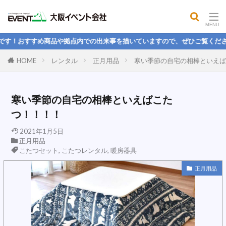
テントウェイト
正月
イベント成功
デザイン
Over Winter Fes
吊り看板
すすめ商品や拠点内での出来事を描いていますので、ぜひご覧ください！
Mirror
マイク、ポータブル音響、音響、カラオケ
HOME
レンタル
正月用品
寒い季節の自宅の相棒といえば
リノリウムシート
屋外テーブル
縁日
野点傘
机
大人数
祭り
海賊危機一髪
朝礼
コンパクト
体温
寒い季節の自宅の相棒といえばこた
展示
スピーカー
創作
弁財天
つ！！！！
ポーカー
和室イス
ロッカーレンタル
2021年1月5日
正月用品
社内文化
国旗
サンタクロース
きぐるみ
こたつセット
,
こたつレンタル
,
暖房器具
22卒
スーツ
22新卒
販促イベント
正月用品
抽選器
バルーンアーチ
検索