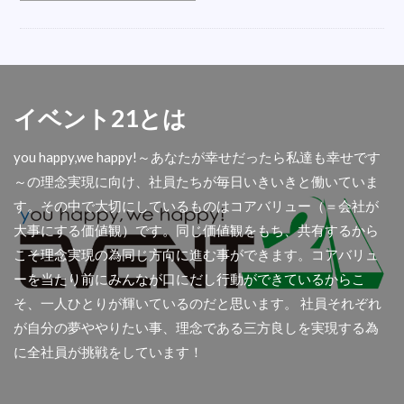
オシャレ
会場
LED
ベルトイン
内定式
ハシゴ
衣装
折り畳みチェア
誘導
五右衛門風呂
盛り花
掃除機
こたつレンタル
反射式石油ストーブ
イベント21とは
遠赤外線ストーブ
楽器
テレビ撮影
you happy,we happy!～あなたが幸せだったら私達も幸せです
フロアシート
ダイエットマシン
秋商品
～の理念実現に向け、社員たちが毎日いきいきと働いていま
コロナ
屋外
舞台テント
扇風機レンタル
す。その中で大切にしているものはコアバリュー（＝会社が
懇親会
光る椅子
AIサーマルカメラ
大事にする価値観）です。同じ価値観をもち、共有するから
アウトドア用品
首振り
撮影
傘袋装着機
こそ理念実現の為同じ方向に進む事ができます。コアバリュ
アコーディオンスクリーン
余興
ーを当たり前にみんなが口にだし行動ができているからこ
そ、一人ひとりが輝いているのだと思います。 社員それぞれ
ディスプレイセット
集会所
透明幕
が自分の夢ややりたい事、理念である三方良しを実現する為
大型クリスマスツリー
青白幕
パーテション
に全社員が挑戦をしています！
関西イベ祭
金屏風
アンプ
人材募集
屋台
ラミネート加工
チャンピョン