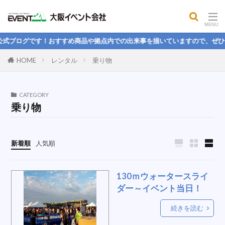
屋外コンロ
公開MBA
餅つき
大声測定機
フィットネス用品
気化式冷風機
式ブログです！おすすめ商品や拠点内での出来事を描いていますので、ぜひご
パイプフェンス
司会者台
電気
HOME
レンタル
乗り物
球技用品レンタル，野球，フットサル，バトミントン，
球技大会
パンプキン
パネル
ハンモック
CATEGORY
乗り物
ステージテント
ヒーター
学生
折りたたみベッド
理念
冷蔵ボックス
楽しい
引っ越し
国旗スタンド
新着順
人気順
スクリーン間仕切り
ストライプテント
電池
スピーカーセット
防風幕
LEDライト
130ｍウォータースライ
紅白幕
人間力
本気本音
1月度
PA
ダー～イベント当日！
なりたい人物像
そば
桜
新卒
続きを読む
ホテル
エクササイズ
掃除
大玉