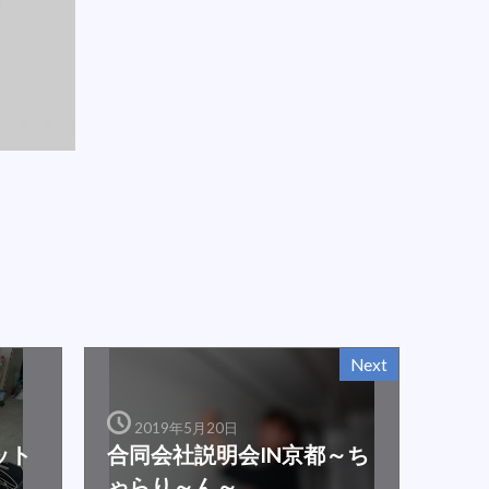
Next
2019年5月20日
ット
合同会社説明会IN京都～ち
ゃらり～ん～