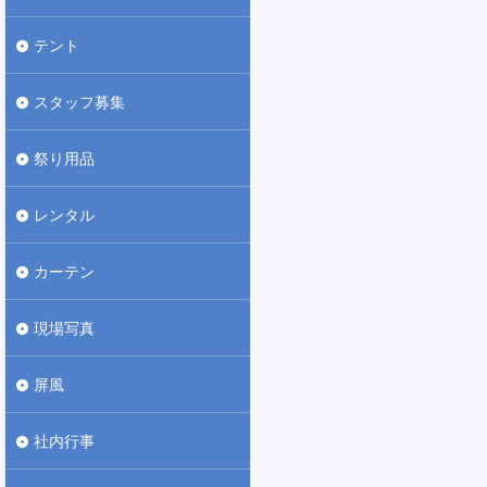
テント
スタッフ募集
祭り用品
レンタル
カーテン
現場写真
屏風
社内行事