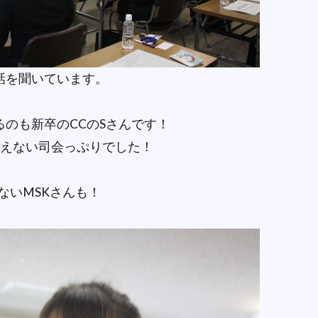
話を聞いています。
のも新卒のCCのSさんです！
思えない司会っぷりでした！
ないMSKさんも！