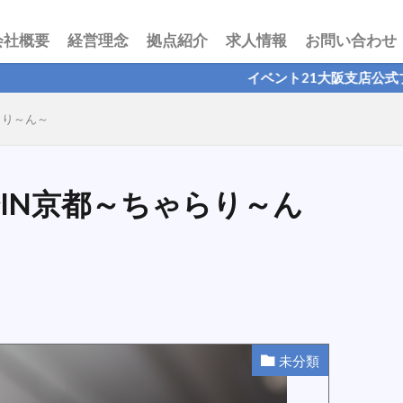
会社概要
経営理念
拠点紹介
求人情報
お問い合わせ
イベント21大阪支店公式ブログです！おすすめ商品や
らり～ん～
IN京都～ちゃらり～ん
未分類