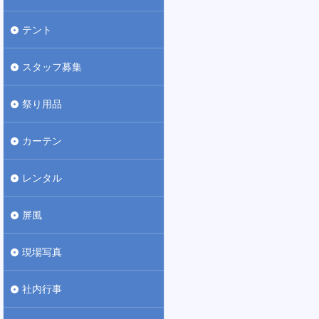
テント
スタッフ募集
祭り用品
カーテン
レンタル
屏風
現場写真
社内行事