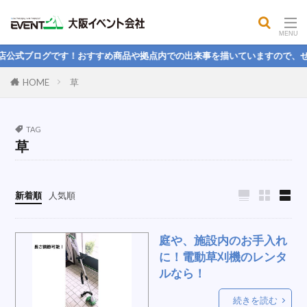
屋外コンロ
公開MBA
餅つき
大声測定機
フィットネス用品
気化式冷風機
店公式ブログです！おすすめ商品や拠点内での出来事を描いていますので、ぜ
パイプフェンス
司会者台
電気
HOME
草
球技用品レンタル，野球，フットサル，バトミントン，
球技大会
パンプキン
パネル
ハンモック
TAG
草
ステージテント
ヒーター
学生
折りたたみベッド
理念
冷蔵ボックス
楽しい
引っ越し
国旗スタンド
新着順
人気順
スクリーン間仕切り
ストライプテント
電池
スピーカーセット
防風幕
LEDライト
庭や、施設内のお手入れ
紅白幕
人間力
本気本音
1月度
PA
に！電動草刈機のレンタ
ルなら！
なりたい人物像
そば
桜
新卒
ホテル
エクササイズ
掃除
大玉
続きを読む