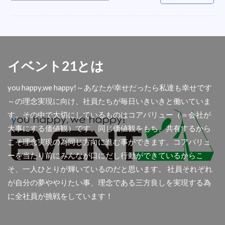
オシャレ
会場
LED
ベルトイン
内定式
ハシゴ
衣装
折り畳みチェア
誘導
五右衛門風呂
盛り花
掃除機
こたつレンタル
反射式石油ストーブ
イベント21とは
遠赤外線ストーブ
楽器
テレビ撮影
you happy,we happy!～あなたが幸せだったら私達も幸せです
フロアシート
ダイエットマシン
秋商品
～の理念実現に向け、社員たちが毎日いきいきと働いていま
コロナ
屋外
舞台テント
扇風機レンタル
す。その中で大切にしているものはコアバリュー（＝会社が
懇親会
光る椅子
AIサーマルカメラ
大事にする価値観）です。同じ価値観をもち、共有するから
アウトドア用品
首振り
撮影
傘袋装着機
こそ理念実現の為同じ方向に進む事ができます。コアバリュ
アコーディオンスクリーン
余興
ーを当たり前にみんなが口にだし行動ができているからこ
そ、一人ひとりが輝いているのだと思います。 社員それぞれ
ディスプレイセット
集会所
透明幕
が自分の夢ややりたい事、理念である三方良しを実現する為
大型クリスマスツリー
青白幕
パーテション
に全社員が挑戦をしています！
関西イベ祭
金屏風
アンプ
人材募集
屋台
ラミネート加工
チャンピョン