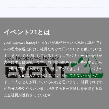
オシャレ
会場
LED
ベルトイン
内定式
ハシゴ
衣装
折り畳みチェア
誘導
五右衛門風呂
盛り花
掃除機
こたつレンタル
反射式石油ストーブ
イベント21とは
遠赤外線ストーブ
楽器
テレビ撮影
you happy,we happy!～あなたが幸せだったら私達も幸せです
フロアシート
ダイエットマシン
秋商品
～の理念実現に向け、社員たちが毎日いきいきと働いていま
コロナ
屋外
舞台テント
扇風機レンタル
す。その中で大切にしているものはコアバリュー（＝会社が
懇親会
光る椅子
AIサーマルカメラ
大事にする価値観）です。同じ価値観をもち、共有するから
アウトドア用品
首振り
撮影
傘袋装着機
こそ理念実現の為同じ方向に進む事ができます。コアバリュ
アコーディオンスクリーン
余興
ーを当たり前にみんなが口にだし行動ができているからこ
そ、一人ひとりが輝いているのだと思います。 社員それぞれ
ディスプレイセット
集会所
透明幕
が自分の夢ややりたい事、理念である三方良しを実現する為
大型クリスマスツリー
青白幕
パーテション
に全社員が挑戦をしています！
関西イベ祭
金屏風
アンプ
人材募集
屋台
ラミネート加工
チャンピョン