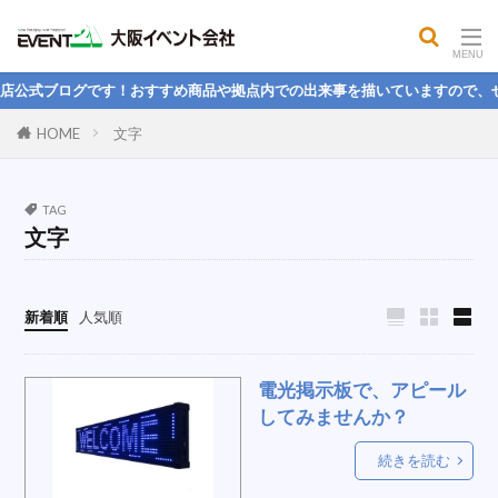
屋外コンロ
公開MBA
餅つき
大声測定機
フィットネス用品
気化式冷風機
店公式ブログです！おすすめ商品や拠点内での出来事を描いていますので、ぜ
パイプフェンス
司会者台
電気
HOME
文字
球技用品レンタル，野球，フットサル，バトミントン，
球技大会
パンプキン
パネル
ハンモック
TAG
文字
ステージテント
ヒーター
学生
折りたたみベッド
理念
冷蔵ボックス
楽しい
引っ越し
国旗スタンド
新着順
人気順
スクリーン間仕切り
ストライプテント
電池
スピーカーセット
防風幕
LEDライト
電光掲示板で、アピール
紅白幕
人間力
本気本音
1月度
PA
してみませんか？
なりたい人物像
そば
桜
新卒
続きを読む
ホテル
エクササイズ
掃除
大玉