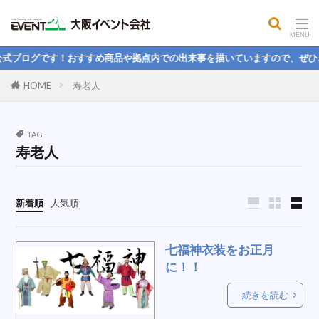
屋外コンロ
公開MBA
餅つき
大声測定機
フィットネス用品
気化式冷風機
式ブログです！おすすめ商品や拠点内での出来事を描いていますので、ぜひご
パイプフェンス
司会者台
電気
HOME
寿老人
球技用品レンタル，野球，フットサル，バトミントン，
球技大会
パンプキン
パネル
ハンモック
TAG
寿老人
ステージテント
ヒーター
学生
折りたたみベッド
理念
冷蔵ボックス
楽しい
引っ越し
国旗スタンド
新着順
人気順
スクリーン間仕切り
ストライプテント
電池
スピーカーセット
防風幕
LEDライト
七福神衣装をお正月
紅白幕
人間力
本気本音
1月度
PA
に！！
なりたい人物像
そば
桜
新卒
続きを読む
ホテル
エクササイズ
掃除
大玉