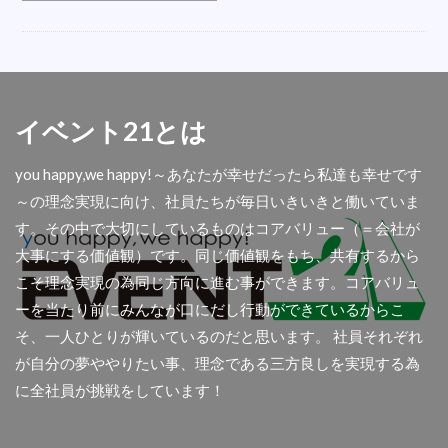
オシャレ
会場
LED
ベルトイン
内定式
ハシゴ
衣装
折り畳みチェア
誘導
五右衛門風呂
盛り花
掃除機
こたつレンタル
反射式石油ストーブ
イベント21とは
遠赤外線ストーブ
楽器
テレビ撮影
you happy,we happy!～あなたが幸せだったら私達も幸せです
フロアシート
ダイエットマシン
秋商品
～の理念実現に向け、社員たちが毎日いきいきと働いていま
コロナ
屋外
舞台テント
扇風機レンタル
す。その中で大切にしているものはコアバリュー（＝会社が
懇親会
光る椅子
AIサーマルカメラ
大事にする価値観）です。同じ価値観をもち、共有するから
アウトドア用品
首振り
撮影
傘袋装着機
こそ理念実現の為同じ方向に進む事ができます。コアバリュ
アコーディオンスクリーン
余興
ーを当たり前にみんなが口にだし行動ができているからこ
そ、一人ひとりが輝いているのだと思います。 社員それぞれ
ディスプレイセット
集会所
透明幕
が自分の夢ややりたい事、理念である三方良しを実現する為
大型クリスマスツリー
青白幕
パーテション
に全社員が挑戦をしています！
関西イベ祭
金屏風
アンプ
人材募集
屋台
ラミネート加工
チャンピョン