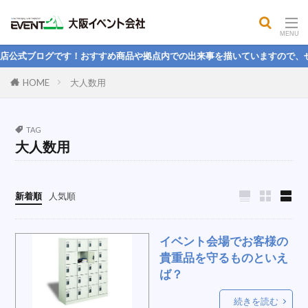
屋外コンロ
公開MBA
餅つき
大声測定機
フィットネス用品
気化式冷風機
店公式ブログです！おすすめ商品や拠点内での出来事を描いていますので、ぜ
パイプフェンス
司会者台
電気
HOME
大人数用
球技用品レンタル，野球，フットサル，バトミントン，
球技大会
パンプキン
パネル
ハンモック
TAG
大人数用
ステージテント
ヒーター
学生
折りたたみベッド
理念
冷蔵ボックス
楽しい
引っ越し
国旗スタンド
新着順
人気順
スクリーン間仕切り
ストライプテント
電池
スピーカーセット
防風幕
LEDライト
イベント会場でお客様の
紅白幕
人間力
本気本音
1月度
PA
貴重品を守るものといえ
ば？
なりたい人物像
そば
桜
新卒
ホテル
エクササイズ
掃除
大玉
続きを読む