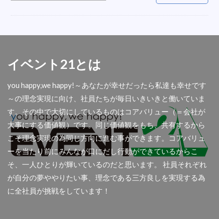
オシャレ
会場
LED
ベルトイン
内定式
ハシゴ
衣装
折り畳みチェア
誘導
五右衛門風呂
盛り花
掃除機
こたつレンタル
反射式石油ストーブ
イベント21とは
遠赤外線ストーブ
楽器
テレビ撮影
you happy,we happy!～あなたが幸せだったら私達も幸せです
フロアシート
ダイエットマシン
秋商品
～の理念実現に向け、社員たちが毎日いきいきと働いていま
コロナ
屋外
舞台テント
扇風機レンタル
す。その中で大切にしているものはコアバリュー（＝会社が
懇親会
光る椅子
AIサーマルカメラ
大事にする価値観）です。同じ価値観をもち、共有するから
アウトドア用品
首振り
撮影
傘袋装着機
こそ理念実現の為同じ方向に進む事ができます。コアバリュ
アコーディオンスクリーン
余興
ーを当たり前にみんなが口にだし行動ができているからこ
そ、一人ひとりが輝いているのだと思います。 社員それぞれ
ディスプレイセット
集会所
透明幕
が自分の夢ややりたい事、理念である三方良しを実現する為
大型クリスマスツリー
青白幕
パーテション
に全社員が挑戦をしています！
関西イベ祭
金屏風
アンプ
人材募集
屋台
ラミネート加工
チャンピョン