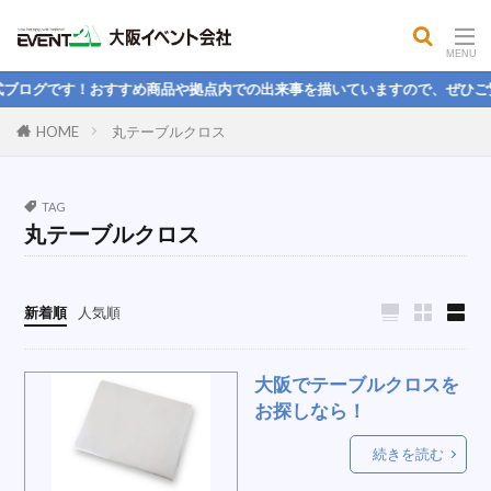
屋外コンロ
公開MBA
餅つき
大声測定機
フィットネス用品
気化式冷風機
ブログです！おすすめ商品や拠点内での出来事を描いていますので、ぜひご覧
パイプフェンス
司会者台
電気
HOME
丸テーブルクロス
球技用品レンタル，野球，フットサル，バトミントン，
球技大会
パンプキン
パネル
ハンモック
TAG
丸テーブルクロス
ステージテント
ヒーター
学生
折りたたみベッド
理念
冷蔵ボックス
楽しい
引っ越し
国旗スタンド
新着順
人気順
スクリーン間仕切り
ストライプテント
電池
スピーカーセット
防風幕
LEDライト
大阪でテーブルクロスを
紅白幕
人間力
本気本音
1月度
PA
お探しなら！
なりたい人物像
そば
桜
新卒
続きを読む
ホテル
エクササイズ
掃除
大玉