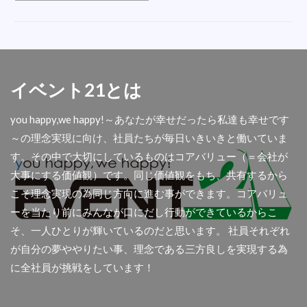
オシャレ
会場
LED
ベルトイン
内定式
ハシゴ
衣装
折り畳みチェア
誘導
五右衛門風呂
盛り花
掃除機
こたつレンタル
反射式石油ストーブ
イベント21とは
遠赤外線ストーブ
楽器
テレビ撮影
you happy,we happy!～あなたが幸せだったら私達も幸せです
フロアシート
ダイエットマシン
秋商品
～の理念実現に向け、社員たちが毎日いきいきと働いていま
コロナ
屋外
舞台テント
扇風機レンタル
す。その中で大切にしているものはコアバリュー（＝会社が
懇親会
光る椅子
AIサーマルカメラ
大事にする価値観）です。同じ価値観をもち、共有するから
アウトドア用品
首振り
撮影
傘袋装着機
こそ理念実現の為同じ方向に進む事ができます。コアバリュ
アコーディオンスクリーン
余興
ーを当たり前にみんなが口にだし行動ができているからこ
そ、一人ひとりが輝いているのだと思います。 社員それぞれ
ディスプレイセット
集会所
透明幕
が自分の夢ややりたい事、理念である三方良しを実現する為
大型クリスマスツリー
青白幕
パーテション
に全社員が挑戦をしています！
関西イベ祭
金屏風
アンプ
人材募集
屋台
ラミネート加工
チャンピョン