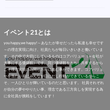
オシャレ
会場
LED
ベルトイン
内定式
ハシゴ
衣装
折り畳みチェア
誘導
五右衛門風呂
盛り花
掃除機
こたつレンタル
反射式石油ストーブ
イベント21とは
遠赤外線ストーブ
楽器
テレビ撮影
you happy,we happy!～あなたが幸せだったら私達も幸せです
フロアシート
ダイエットマシン
秋商品
～の理念実現に向け、社員たちが毎日いきいきと働いていま
コロナ
屋外
舞台テント
扇風機レンタル
す。その中で大切にしているものはコアバリュー（＝会社が
懇親会
光る椅子
AIサーマルカメラ
大事にする価値観）です。同じ価値観をもち、共有するから
アウトドア用品
首振り
撮影
傘袋装着機
こそ理念実現の為同じ方向に進む事ができます。コアバリュ
アコーディオンスクリーン
余興
ーを当たり前にみんなが口にだし行動ができているからこ
そ、一人ひとりが輝いているのだと思います。 社員それぞれ
ディスプレイセット
集会所
透明幕
が自分の夢ややりたい事、理念である三方良しを実現する為
大型クリスマスツリー
青白幕
パーテション
に全社員が挑戦をしています！
関西イベ祭
金屏風
アンプ
人材募集
屋台
ラミネート加工
チャンピョン