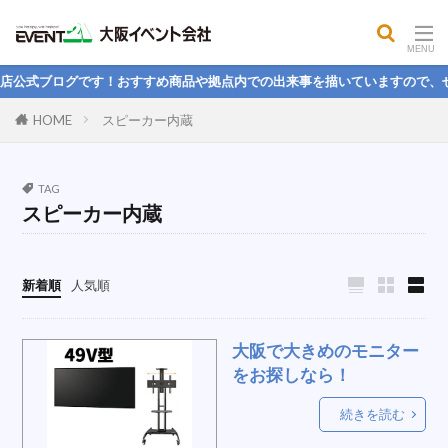
屋外コンロ
公開MBA
餅つき
大声測定機
フィットネス用品
気化式冷風機
店公式ブログです！おすすめ商品や拠点内での出来事を描いていますので、ぜ
パイプフェンス
司会者台
電気
HOME
スピーカー内蔵
球技用品レンタル，野球，フットサル，バトミントン，
球技大会
パンプキン
パネル
ハンモック
TAG
スピーカー内蔵
ステージテント
ヒーター
学生
折りたたみベッド
理念
冷蔵ボックス
楽しい
引っ越し
国旗スタンド
新着順
人気順
スクリーン間仕切り
ストライプテント
電池
スピーカーセット
防風幕
LEDライト
大阪で大きめのモニター
紅白幕
人間力
本気本音
1月度
PA
をお探しなら！
なりたい人物像
そば
桜
新卒
続きを読む
ホテル
エクササイズ
掃除
大玉