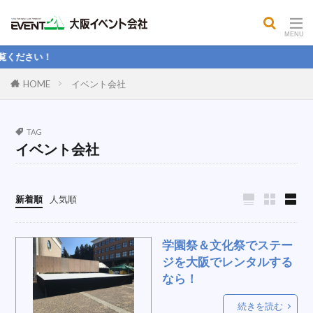
ビッグスプーン
ファーストバイト
成果
グループディスカッション
レンタル鉄板焼き機
ナイトパーティ
SNS
筋トレマシン
ださい！
ワンタッチテント
テレビ
翻訳
ボッチャ
HOME
イベント会社
先輩
メガホン拡声
夢
消毒液スタンド
ボッチャセット
同期
お正月
TAG
タイトル看板
便利
トラス
床工事
イベント会社
オフィスチェア
成長
花見
会議
展示用品
スポットクーラー
射的
説明会
新着順
人気順
冷風
WEB会議
給排水
ミーティング
取り付け
毘沙門天
大売り出し
学園祭＆文化祭でステー
和室用スツール
ひとりキャンプ
落語セット
ジを大阪でレンタルする
コンセプト
ソロキャンプ
イルミネーション
なら！
人をダメにするソファ
犬
Instagram
続きを読む