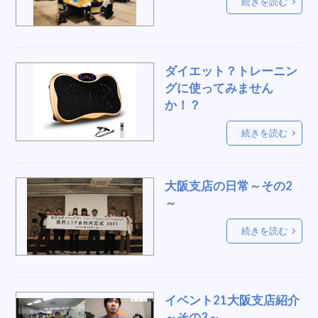
続きを読む
在宅ワーク
軽音楽部
パラソル
22卒募集
ゲーム用椅子
間仕切り
クッションチェア
救護ベッド
書類整理
ダイエット？トレーニン
サーキュレーター
スタンド式
光るスツール
グに使ってみません
クーラージャグ
台
テントレンタル
感激
か！？
便利グッズ
音響テント
ゲーミング
学び
続きを読む
感動
消毒液ディスペンサー
出会う
スプリングポール
ベルトパーテション
大阪支店の日常～その2
三方良し
卒業式
アクリル板
～
パンチカーペット
社内コミュニケーション
続きを読む
WEBサイト
アクリル
恵比寿
熱中症予防
冷房
お祭り
お立ち台
ブロアー
案内
食事
YAMAHA
脚立
運動
イベント21大阪支店紹介
お洒落
抽選会
風呂
めくり台
～その3～