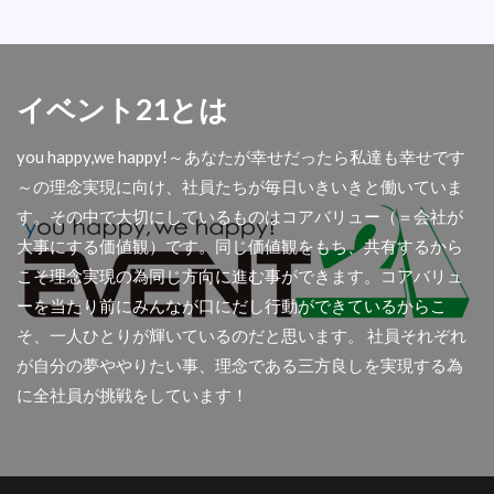
ガスコンロ
カラーコーンレンタル
ポールスタンド
クリスマスイベント
祭り用品
採用
試着室
白演台
衝立
イベント21とは
スイッチャー
大型モニター
パイプ椅子
メモ台付き
テープカット
食品
お酒
you happy,we happy!～あなたが幸せだったら私達も幸せです
～の理念実現に向け、社員たちが毎日いきいきと働いていま
ケルヒャー
キーボード
ミニゲーム
櫓
す。その中で大切にしているものはコアバリュー（＝会社が
ハサミ
演壇
シアター
ハッピー
大事にする価値観）です。同じ価値観をもち、共有するから
神社
杭
正月用品
こそ理念実現の為同じ方向に進む事ができます。コアバリュ
クリスマスツリー，電飾，LED，もみの木，サンタ
ーを当たり前にみんなが口にだし行動ができているからこ
ビックテント
自由と責任
おすすめ商品
そ、一人ひとりが輝いているのだと思います。 社員それぞれ
が自分の夢ややりたい事、理念である三方良しを実現する為
Forgirl
ハッピ
仮設トイレ
屋内テーブル
に全社員が挑戦をしています！
千本引き
事前準備
タコパ
宝石
大阪支店
イベント会社
仲良し
イベント21.会議
検温
木製
遠隔