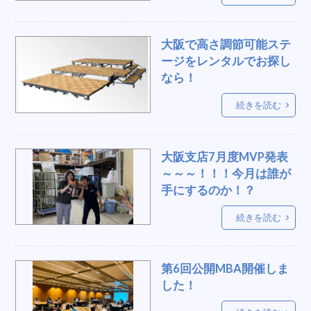
格安販売ワゴン
ガラガラ
風
テーブルクロス
角テーブルクロス
お祝い
大阪で高さ調節可能ステ
長期保存
ファンレンタル
鉄板焼き機
ージをレンタルでお探し
光る机
検温システム
DJ
壁掛け扇風機
なら！
元気
傘
照明テント
パソコンレンタル
続きを読む
高枝トリマー
8月度
防炎横幕
委員会
浅葱幕
ポールパーテション
文化
入学式
大阪支店7月度MVP発表
ステージ設営
コイン落とし
瓦割り
～～～！！！今月は誰が
支店MVP
イベント設営
寿老人
手にするのか！？
暑さ対策
冷風機
保管
講演
続きを読む
巨大ボール
ステージ
ブース
yvc-1000
高所作業
お家で運動
黒板
第6回公開MBA開催しま
大型ガチャガチャ
すのこ
演目台
した！
ロボット掃除機
お茶の間
式典リボン