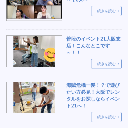
ベルトインポール
個人宅使用
続きを読む
テープカット用リボン
振動マシン
着ぐるみ
面談セット
販促什器
展示会
ビッグフォーク
株主総会
ふわふわ
保存
普段のイベント21大阪支
飲み物
宴会
お手拭き
ルーレット
店！こんなとこです
飲食販売
庭掃除
表彰台
スクリーン
～！！
花道
巫女
砂袋
餅
兵庫
続きを読む
10ｍテント
OWF
横断幕
女子用品
ランニングマシン、健康、器具
海賊危機一髪！？で遊び
冷風機、スポットクーラー
デコラテーブル
たい方必見！大阪でレン
縁日景品
入社式
祈願祭
音楽
タルをお探しならイベン
デスクワーク
海賊
ラジオ体操
モニター
ト21へ！
温度計
宝飾ケース
セミナー
手作り
続きを読む
オンライン
ブラックジャック
いす