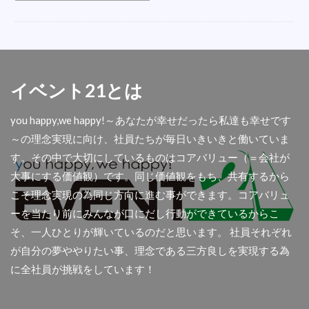
オシャレ
会場
LED
ベルトイン
内定式
ハシゴ
衣装
折り畳みチェア
誘導
五右衛門風呂
盛り花
掃除機
こたつレンタル
反射式石油ストーブ
イベント21とは
遠赤外線ストーブ
楽器
テレビ撮影
you happy,we happy!～あなたが幸せだったら私達も幸せです
フロアシート
ダイエットマシン
秋商品
～の理念実現に向け、社員たちが毎日いきいきと働いていま
コロナ
屋外
舞台テント
扇風機レンタル
す。その中で大切にしているものはコアバリュー（＝会社が
懇親会
光る椅子
AIサーマルカメラ
大事にする価値観）です。同じ価値観をもち、共有するから
アウトドア用品
首振り
撮影
傘袋装着機
こそ理念実現の為同じ方向に進む事ができます。コアバリュ
アコーディオンスクリーン
余興
ーを当たり前にみんなが口にだし行動ができているからこ
そ、一人ひとりが輝いているのだと思います。 社員それぞれ
ディスプレイセット
集会所
透明幕
が自分の夢ややりたい事、理念である三方良しを実現する為
大型クリスマスツリー
青白幕
パーテション
に全社員が挑戦をしています！
関西イベ祭
金屏風
アンプ
人材募集
屋台
ラミネート加工
チャンピョン