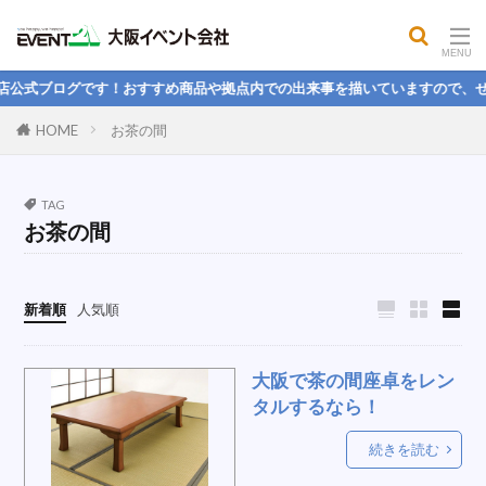
屋外コンロ
公開MBA
餅つき
大声測定機
フィットネス用品
気化式冷風機
店公式ブログです！おすすめ商品や拠点内での出来事を描いていますので、ぜ
パイプフェンス
司会者台
電気
HOME
お茶の間
球技用品レンタル，野球，フットサル，バトミントン，
球技大会
パンプキン
パネル
ハンモック
TAG
お茶の間
ステージテント
ヒーター
学生
折りたたみベッド
理念
冷蔵ボックス
楽しい
引っ越し
国旗スタンド
新着順
人気順
スクリーン間仕切り
ストライプテント
電池
スピーカーセット
防風幕
LEDライト
大阪で茶の間座卓をレン
紅白幕
人間力
本気本音
1月度
PA
タルするなら！
なりたい人物像
そば
桜
新卒
続きを読む
ホテル
エクササイズ
掃除
大玉