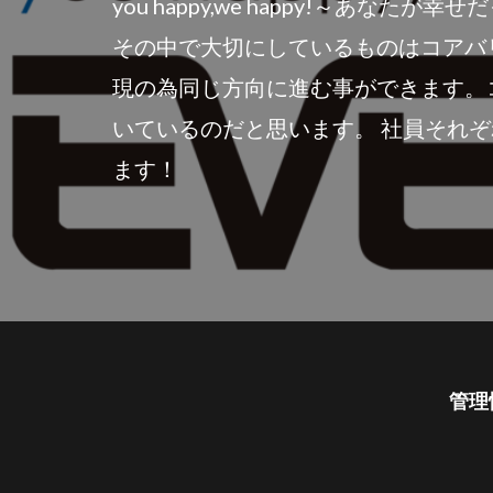
you happy,we happy!～
その中で大切にしているものはコアバ
現の為同じ方向に進む事ができます。
いているのだと思います。 社員それ
ます！
管理