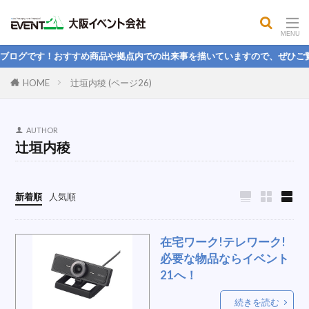
コンセプト
ソロキャンプ
イルミネーション
人をダメにするソファ
犬
Instagram
格安販売ワゴン
ガラガラ
風
ログです！おすすめ商品や拠点内での出来事を描いていますので、ぜひご覧く
テーブルクロス
角テーブルクロス
お祝い
HOME
辻垣内稜 (ページ26)
長期保存
ファンレンタル
鉄板焼き機
光る机
検温システム
DJ
壁掛け扇風機
AUTHOR
元気
傘
照明テント
パソコンレンタル
辻垣内稜
高枝トリマー
8月度
防炎横幕
委員会
浅葱幕
ポールパーテション
文化
入学式
新着順
人気順
ステージ設営
コイン落とし
瓦割り
支店MVP
イベント設営
寿老人
在宅ワーク!テレワーク!
暑さ対策
冷風機
保管
講演
必要な物品ならイベント
巨大ボール
ステージ
ブース
yvc-1000
21へ！
高所作業
お家で運動
黒板
続きを読む