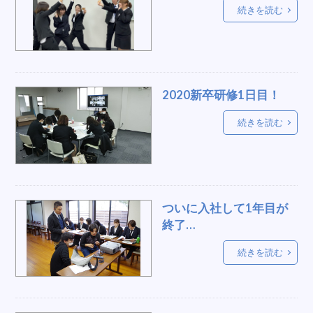
温度計
宝飾ケース
セミナー
手作り
続きを読む
オンライン
ブラックジャック
いす
ガスコンロ
カラーコーンレンタル
ポールスタンド
クリスマスイベント
祭り用品
採用
試着室
白演台
衝立
2020新卒研修1日目！
スイッチャー
大型モニター
パイプ椅子
続きを読む
メモ台付き
テープカット
食品
お酒
ケルヒャー
キーボード
ミニゲーム
櫓
ハサミ
演壇
シアター
ハッピー
神社
杭
正月用品
ついに入社して1年目が
終了…
クリスマスツリー，電飾，LED，もみの木，サンタ
ビックテント
自由と責任
おすすめ商品
続きを読む
Forgirl
ハッピ
仮設トイレ
屋内テーブル
千本引き
事前準備
タコパ
宝石