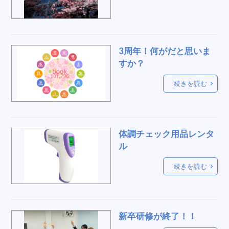
案内
食事
YAMAHA
脚立
運動
お洒落
抽選会
風呂
めくり台
ベルトインポール
個人宅使用
3周年！何がだと思いま
テープカット用リボン
振動マシン
着ぐるみ
すか？
面談セット
販促什器
展示会
続きを読む
ビッグフォーク
株主総会
ふわふわ
保存
飲み物
宴会
お手拭き
ルーレット
飲食販売
庭掃除
表彰台
スクリーン
体調チェック用品レンタ
花道
巫女
砂袋
餅
兵庫
ル
10ｍテント
OWF
横断幕
女子用品
ランニングマシン、健康、器具
続きを読む
冷風機、スポットクーラー
デコラテーブル
縁日景品
入社式
祈願祭
音楽
デスクワーク
海賊
ラジオ体操
モニター
新卒研修が終了！！