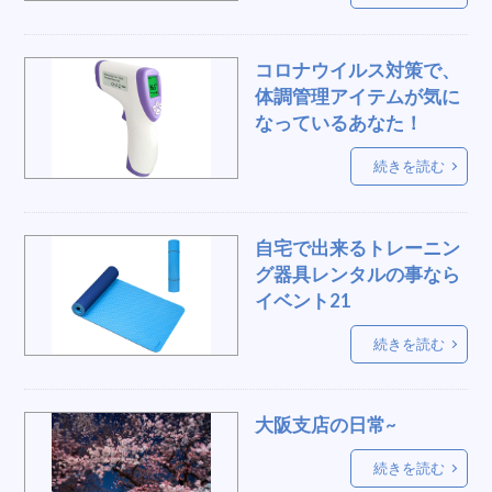
大型ガチャガチャ
すのこ
演目台
ロボット掃除機
お茶の間
式典リボン
コロナウイルス対策で、
在宅ワーク
軽音楽部
パラソル
体調管理アイテムが気に
22卒募集
ゲーム用椅子
間仕切り
なっているあなた！
クッションチェア
救護ベッド
書類整理
続きを読む
サーキュレーター
スタンド式
光るスツール
クーラージャグ
台
テントレンタル
感激
自宅で出来るトレーニン
便利グッズ
音響テント
ゲーミング
学び
グ器具レンタルの事なら
感動
消毒液ディスペンサー
出会う
イベント21
スプリングポール
ベルトパーテション
続きを読む
三方良し
卒業式
アクリル板
パンチカーペット
社内コミュニケーション
大阪支店の日常~
WEBサイト
アクリル
恵比寿
熱中症予防
冷房
お祭り
お立ち台
ブロアー
続きを読む