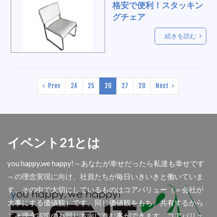
大阪支店
イベント会社
仲良し
格安で便利！スタッキン
グチェア
イベント21.会議
検温
木製
遠隔
仕切り
オンライン謎解き
ディラー
続きを読む
早押し
三重ガスコンロ
列整理用品
卓上国旗
食品保管
イベント21祭り
内定者
試着室レンタル
高級演台
Prev
24
25
26
27
28
Next
たこ焼き
映像切替
研修
地鎮祭
椅子
東京
アウトプット
ひんやり
看板製作
おしぼり
ワクチン接種会場
イベント21とは
一体型テント
モニターセット
情熱
ホット
知識
拡声ハンドマイク
ウェイト
you happy,we happy!～あなたが幸せだったら私達も幸せです
女性
イベント２
ファッションショー
～の理念実現に向け、社員たちが毎日いきいきと働いていま
年越し
大型看板
ライト付き化粧鏡
す。その中で大切にしているものはコアバリュー（＝会社が
大事にする価値観）です。同じ価値観をもち、共有するから
扇風機、工場。涼しい
レッドカーペット
こそ理念実現の為同じ方向に進む事ができます。コアバリュ